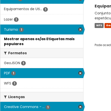
Equipam
Equipamentos de Uti...
1
Conjunto 
espetácul
Lazer
1
WFS
Ge
Turismo
1
Mostrar apenas os/as Etiquetas mais
populares
Pode acede
Formatos
GeoJSON
1
PDF
1
WFS
1
Licenças
Creative Commons - ...
1