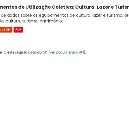
entos de Utilização Coletiva: Cultura, Lazer e Turi
de dados sobre os equipamentos de cultura, lazer e turismo, or
o, cultura, turismo, património,...
oJSON
PDF
r a este registo usando
API
(ver
Documentos API
).