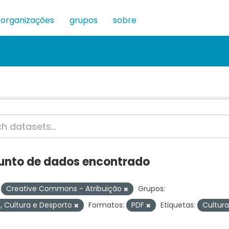
organizações
grupos
sobre
junto de dados encontrado
Creative Commons - Atribuição
Grupos:
, Cultura e Desporto
Formatos:
PDF
Etiquetas:
Cultur