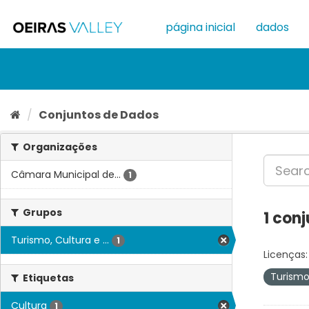
Ir
para
página inicial
dados
o
conteúdo
Conjuntos de Dados
Organizações
Câmara Municipal de...
1
Grupos
1 con
Turismo, Cultura e ...
1
Licenças:
Turismo
Etiquetas
Cultura
1