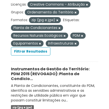
Licenças:
Creative Commons - Atribuição
Grupos:
Ordenamento do Território
Formatos:
zip (jpg e jgw)
Etiquetas:
Planta de Condicionantes
Recursos Naturais Ecológicos
PDM
Equipamentos
Infraestruturas
Filtrar Resultados
Instrumentos de Gestão do Território:
PDM 2015 (REVOGADO): Planta de
Condicio...
A Planta de Condicionantes, constituinte do PDM,
identifica as servidões administrativas e as
restrições de utilidade pública em vigor que
possam constituir limitações ou...
zip (jpg e jgw)