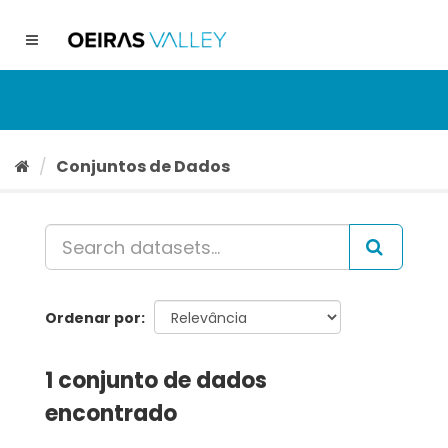
Ir
para
Toggle
o
navigation
conteúdo
Conjuntos de Dados
Ordenar por
1 conjunto de dados
encontrado