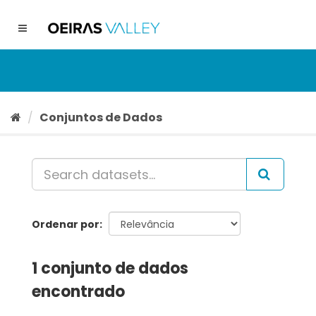
Ir
para
Toggle
o
navigation
conteúdo
Conjuntos de Dados
Ordenar por
1 conjunto de dados
encontrado