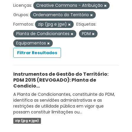
Licenças:
Creative Commons - Atribuição
Grupos:
Ordenamento do Território
Formatos:
zip (jpg e jgw)
Etiquetas:
Planta de Condicionantes
PDM
Equipamentos
Filtrar Resultados
Instrumentos de Gestão do Território:
PDM 2015 (REVOGADO): Planta de
Condicio...
A Planta de Condicionantes, constituinte do PDM,
identifica as servidões administrativas e as
restrições de utilidade pública em vigor que
possam constituir limitações ou...
zip (jpg e jgw)