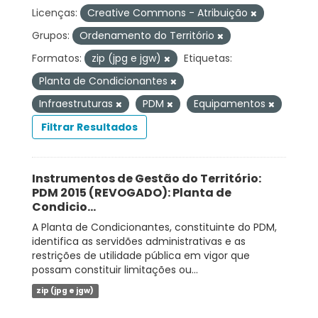
Licenças:
Creative Commons - Atribuição
Grupos:
Ordenamento do Território
Formatos:
zip (jpg e jgw)
Etiquetas:
Planta de Condicionantes
Infraestruturas
PDM
Equipamentos
Filtrar Resultados
Instrumentos de Gestão do Território:
PDM 2015 (REVOGADO): Planta de
Condicio...
A Planta de Condicionantes, constituinte do PDM,
identifica as servidões administrativas e as
restrições de utilidade pública em vigor que
possam constituir limitações ou...
zip (jpg e jgw)