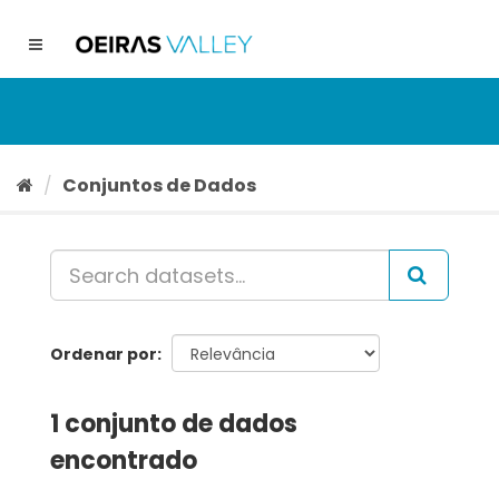
Ir
para
Toggle
o
navigation
conteúdo
Conjuntos de Dados
Ordenar por
1 conjunto de dados
encontrado