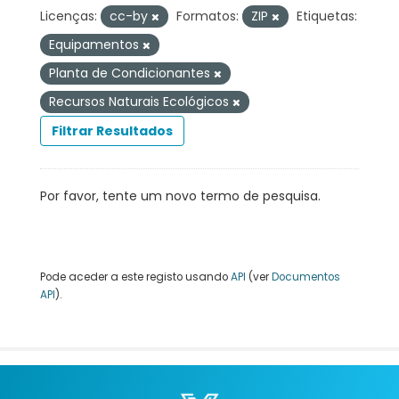
Licenças:
cc-by
Formatos:
ZIP
Etiquetas:
Equipamentos
Planta de Condicionantes
Recursos Naturais Ecológicos
Filtrar Resultados
Por favor, tente um novo termo de pesquisa.
Pode aceder a este registo usando
API
(ver
Documentos
API
).