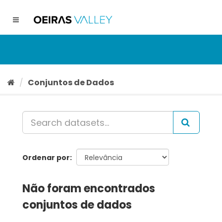
Ir
para
Toggle
o
navigation
conteúdo
Conjuntos de Dados
Ordenar por
Não foram encontrados
conjuntos de dados