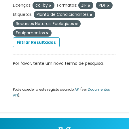
Licenças:
cc-by
Formatos:
ZIP
PDF
Etiquetas:
Planta de Condicionantes
Recursos Naturais Ecológicos
Equipamentos
Filtrar Resultados
Por favor, tente um novo termo de pesquisa.
Pode aceder a este registo usando
API
(ver
Documentos
API
).