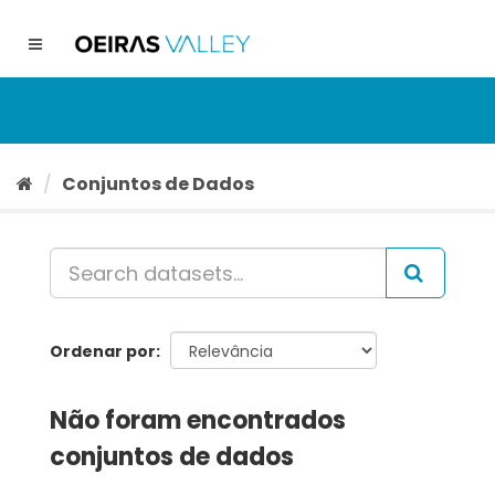
Ir
para
Toggle
o
navigation
conteúdo
Conjuntos de Dados
Ordenar por
Não foram encontrados
conjuntos de dados