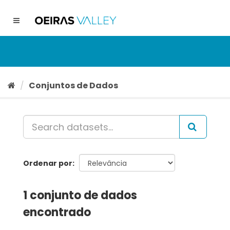
Ir
para
Toggle
o
navigation
conteúdo
Conjuntos de Dados
Ordenar por
1 conjunto de dados
encontrado