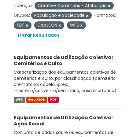
Licenças:
Creative Commons - Atribuição
Grupos:
População e Sociedade
Formatos:
PDF
GeoJSON
WFS
Filtrar Resultados
Equipamentos de Utilização Coletiva:
Cemitérios e Culto
Caracterização dos equipamentos coletivos de
cemitérios e culto, por classificação (cemitério,
crematório, capela, igreja,
mosteiro/convento/seminário, casa mortuária).
WFS
GeoJSON
PDF
Equipamentos de Utilização Coletiva:
Ação Social
Conjunto de dados sobre os equipamentos de