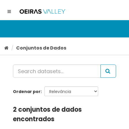
Ir
para
Toggle
o
navigation
conteúdo
Conjuntos de Dados
Ordenar por
2 conjuntos de dados
encontrados