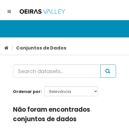
Ir
para
Toggle
o
navigation
conteúdo
Conjuntos de Dados
Ordenar por
Não foram encontrados
conjuntos de dados