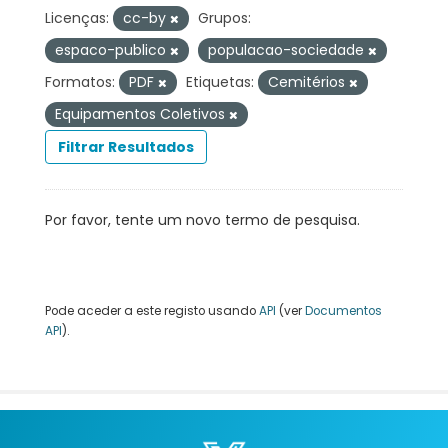
Licenças:
cc-by
Grupos:
espaco-publico
populacao-sociedade
Formatos:
PDF
Etiquetas:
Cemitérios
Equipamentos Coletivos
Filtrar Resultados
Por favor, tente um novo termo de pesquisa.
Pode aceder a este registo usando
API
(ver
Documentos
API
).