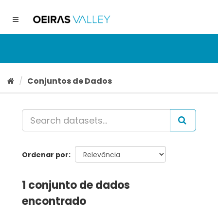
Ir
para
Toggle
o
navigation
conteúdo
Conjuntos de Dados
Ordenar por
1 conjunto de dados
encontrado