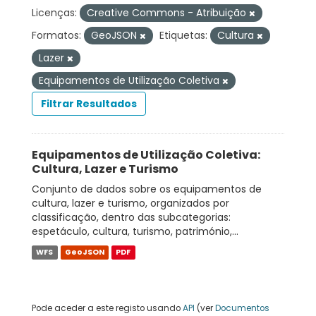
Licenças:
Creative Commons - Atribuição
Formatos:
GeoJSON
Etiquetas:
Cultura
Lazer
Equipamentos de Utilização Coletiva
Filtrar Resultados
Equipamentos de Utilização Coletiva:
Cultura, Lazer e Turismo
Conjunto de dados sobre os equipamentos de
cultura, lazer e turismo, organizados por
classificação, dentro das subcategorias:
espetáculo, cultura, turismo, património,...
WFS
GeoJSON
PDF
Pode aceder a este registo usando
API
(ver
Documentos