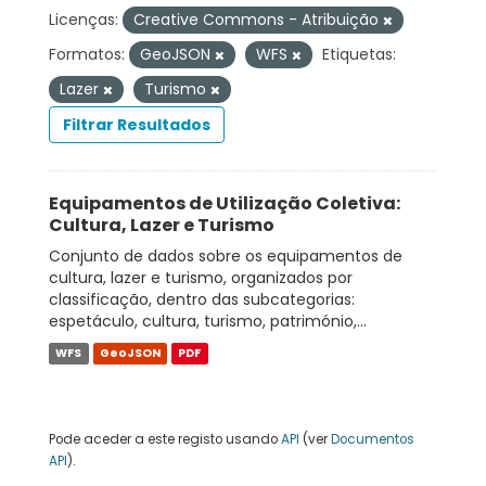
Licenças:
Creative Commons - Atribuição
Formatos:
GeoJSON
WFS
Etiquetas:
Lazer
Turismo
Filtrar Resultados
Equipamentos de Utilização Coletiva:
Cultura, Lazer e Turismo
Conjunto de dados sobre os equipamentos de
cultura, lazer e turismo, organizados por
classificação, dentro das subcategorias:
espetáculo, cultura, turismo, património,...
WFS
GeoJSON
PDF
Pode aceder a este registo usando
API
(ver
Documentos
API
).