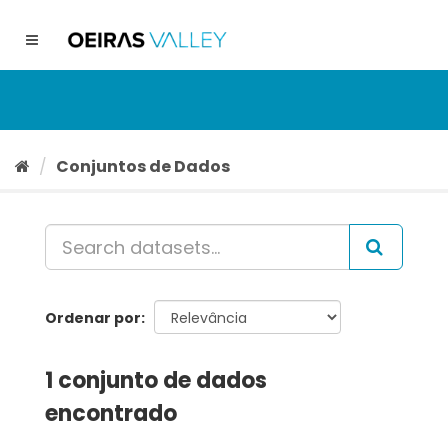
Ir
para
Toggle
o
navigation
conteúdo
Conjuntos de Dados
Ordenar por
1 conjunto de dados
encontrado