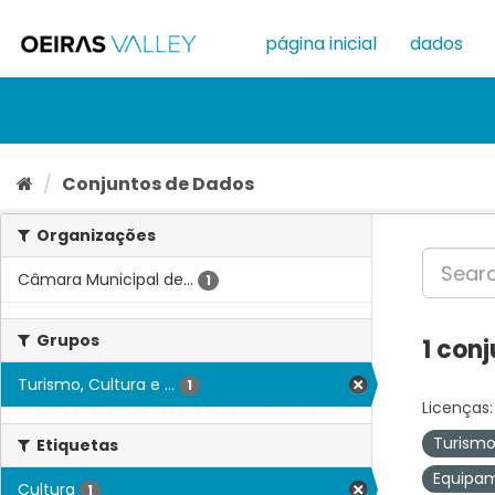
Ir
para
página inicial
dados
o
conteúdo
Conjuntos de Dados
Organizações
Câmara Municipal de...
1
Grupos
1 con
Turismo, Cultura e ...
1
Licenças:
Turismo
Etiquetas
Equipam
Cultura
1