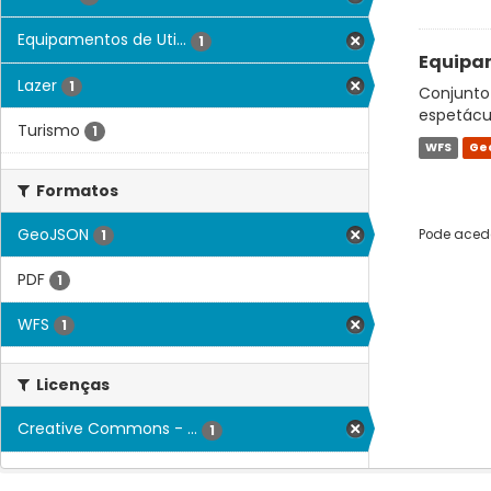
Equipamentos de Uti...
1
Equipam
Lazer
1
Conjunto 
espetácul
Turismo
1
WFS
Ge
Formatos
GeoJSON
Pode acede
1
PDF
1
WFS
1
Licenças
Creative Commons - ...
1