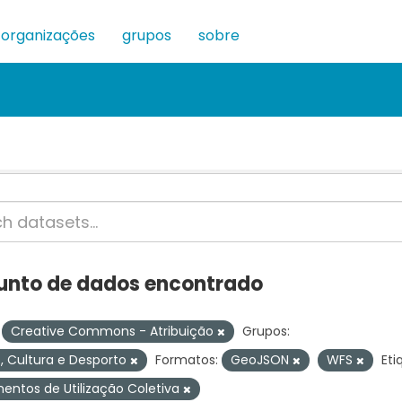
organizações
grupos
sobre
junto de dados encontrado
Creative Commons - Atribuição
Grupos:
, Cultura e Desporto
Formatos:
GeoJSON
WFS
Eti
entos de Utilização Coletiva