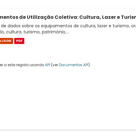
entos de Utilização Coletiva: Cultura, Lazer e Turi
de dados sobre os equipamentos de cultura, lazer e turismo, or
o, cultura, turismo, património,...
oJSON
PDF
r a este registo usando
API
(ver
Documentos API
).