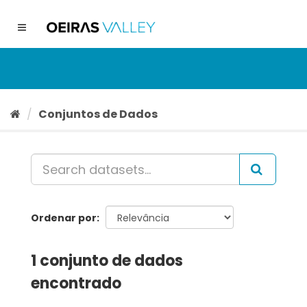
Ir
para
Toggle
o
navigation
conteúdo
Conjuntos de Dados
Ordenar por
1 conjunto de dados
encontrado