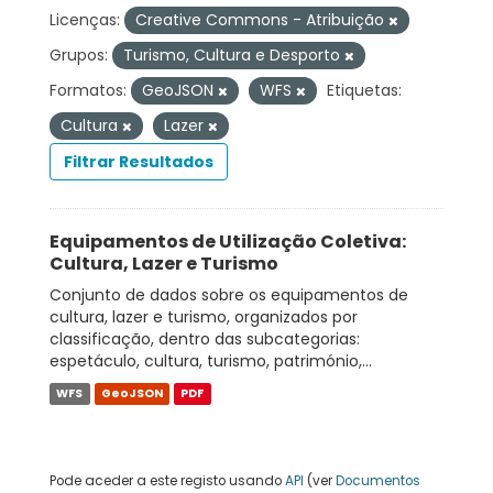
Licenças:
Creative Commons - Atribuição
Grupos:
Turismo, Cultura e Desporto
Formatos:
GeoJSON
WFS
Etiquetas:
Cultura
Lazer
Filtrar Resultados
Equipamentos de Utilização Coletiva:
Cultura, Lazer e Turismo
Conjunto de dados sobre os equipamentos de
cultura, lazer e turismo, organizados por
classificação, dentro das subcategorias:
espetáculo, cultura, turismo, património,...
WFS
GeoJSON
PDF
Pode aceder a este registo usando
API
(ver
Documentos