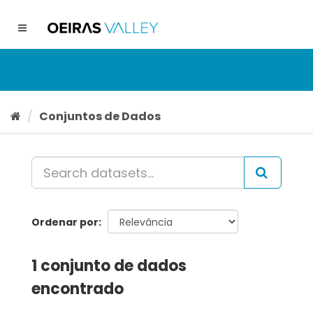
Ir
para
Toggle
o
navigation
conteúdo
Conjuntos de Dados
Ordenar por
1 conjunto de dados
encontrado