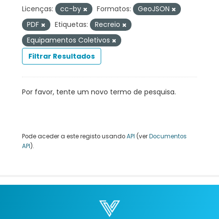
Licenças:
cc-by
Formatos:
GeoJSON
PDF
Etiquetas:
Recreio
Equipamentos Coletivos
Filtrar Resultados
Por favor, tente um novo termo de pesquisa.
Pode aceder a este registo usando
API
(ver
Documentos
API
).