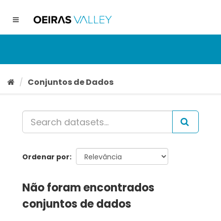
Ir
para
Toggle
o
navigation
conteúdo
Conjuntos de Dados
Ordenar por
Não foram encontrados
conjuntos de dados