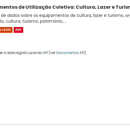
entos de Utilização Coletiva: Cultura, Lazer e Turi
de dados sobre os equipamentos de cultura, lazer e turismo, or
o, cultura, turismo, património,...
oJSON
PDF
r a este registo usando
API
(ver
Documentos API
).