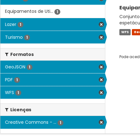
Equipam
Equipamentos de Uti...
1
Conjunto 
espetácul
Lazer
1
WFS
Ge
Turismo
1
Formatos
Pode acede
GeoJSON
1
PDF
1
WFS
1
Licenças
Creative Commons - ...
1