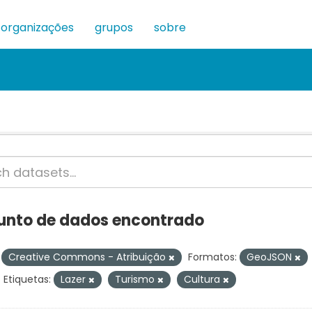
organizações
grupos
sobre
junto de dados encontrado
Creative Commons - Atribuição
Formatos:
GeoJSON
Etiquetas:
Lazer
Turismo
Cultura