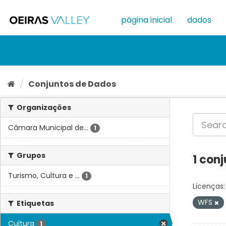
Ir
para
página inicial
dados
o
conteúdo
Conjuntos de Dados
Organizações
Câmara Municipal de...
1
Grupos
1 con
Turismo, Cultura e ...
1
Licenças:
WFS
Etiquetas
Cultura
1