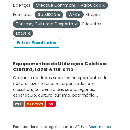
Licenças:
Creative Commons - Atribuição
Formatos:
GeoJSON
WFS
Grupos:
Turismo, Cultura e Desporto
Etiquetas:
Lazer
Filtrar Resultados
Equipamentos de Utilização Coletiva:
Cultura, Lazer e Turismo
Conjunto de dados sobre os equipamentos de
cultura, lazer e turismo, organizados por
classificação, dentro das subcategorias:
espetáculo, cultura, turismo, património,...
WFS
GeoJSON
PDF
Pode aceder a este registo usando
API
(ver
Documentos