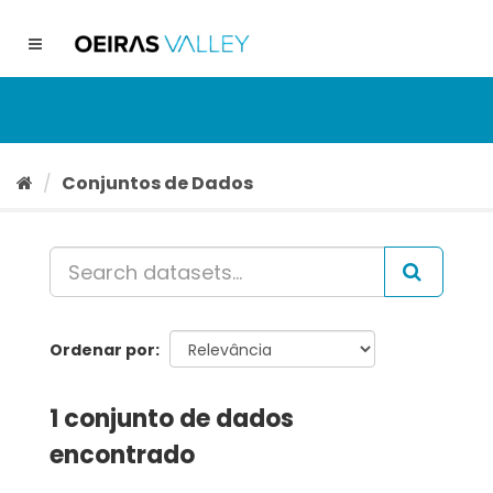
Ir
para
Toggle
o
navigation
conteúdo
Conjuntos de Dados
Ordenar por
1 conjunto de dados
encontrado