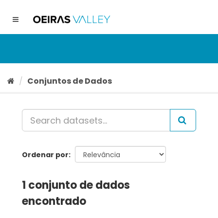
Ir
para
Toggle
o
navigation
conteúdo
Conjuntos de Dados
Ordenar por
1 conjunto de dados
encontrado