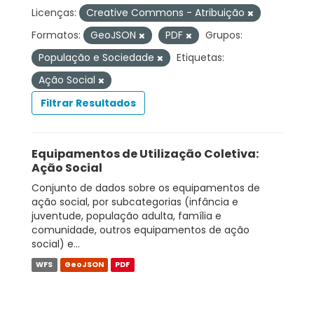
Licenças:
Creative Commons - Atribuição
Formatos:
GeoJSON
PDF
Grupos:
População e Sociedade
Etiquetas:
Ação Social
Filtrar Resultados
Equipamentos de Utilização Coletiva:
Ação Social
Conjunto de dados sobre os equipamentos de
ação social, por subcategorias (infância e
juventude, população adulta, família e
comunidade, outros equipamentos de ação
social) e...
WFS
GeoJSON
PDF