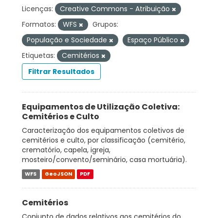
Licenças:
Creative Commons - Atribuição
Formatos:
WFS
Grupos:
População e Sociedade
Espaço Público
Etiquetas:
Cemitérios
Filtrar Resultados
Equipamentos de Utilização Coletiva:
Cemitérios e Culto
Caracterização dos equipamentos coletivos de
cemitérios e culto, por classificação (cemitério,
crematório, capela, igreja,
mosteiro/convento/seminário, casa mortuária).
WFS
GeoJSON
PDF
Cemitérios
Conjunto de dados relativos aos cemitérios do