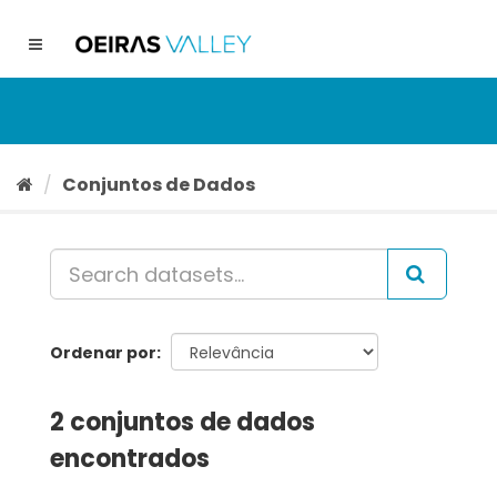
Ir
para
Toggle
o
navigation
conteúdo
Conjuntos de Dados
Ordenar por
2 conjuntos de dados
encontrados