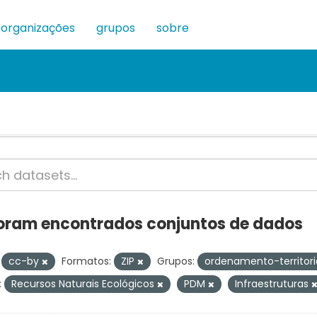
organizações
grupos
sobre
oram encontrados conjuntos de dados
cc-by
Formatos:
ZIP
Grupos:
ordenamento-territor
:
Recursos Naturais Ecológicos
PDM
Infraestruturas