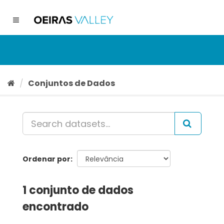
Ir
para
Toggle
o
navigation
conteúdo
Conjuntos de Dados
Ordenar por
1 conjunto de dados
encontrado