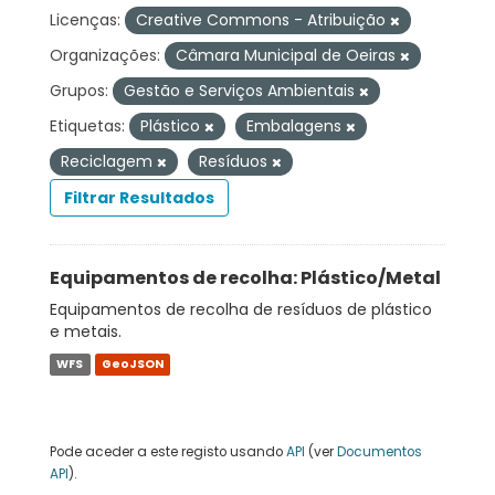
Licenças:
Creative Commons - Atribuição
Organizações:
Câmara Municipal de Oeiras
Grupos:
Gestão e Serviços Ambientais
Etiquetas:
Plástico
Embalagens
Reciclagem
Resíduos
Filtrar Resultados
Equipamentos de recolha: Plástico/Metal
Equipamentos de recolha de resíduos de plástico
e metais.
WFS
GeoJSON
Pode aceder a este registo usando
API
(ver
Documentos
API
).