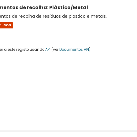
entos de recolha: Plástico/Metal
tos de recolha de resíduos de plástico e metais.
oJSON
r a este registo usando
API
(ver
Documentos API
).