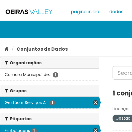
Ir
para
página inicial
dados
o
conteúdo
Conjuntos de Dados
Organizações
Câmara Municipal de...
1
Grupos
1 con
Gestão e Serviços A...
1
Licenças:
Gestão 
Etiquetas
Embalagens
1