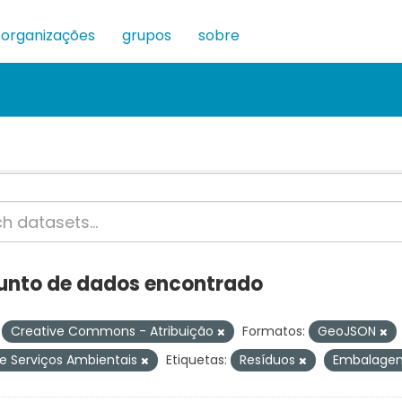
organizações
grupos
sobre
junto de dados encontrado
Creative Commons - Atribuição
Formatos:
GeoJSON
e Serviços Ambientais
Etiquetas:
Resíduos
Embalage