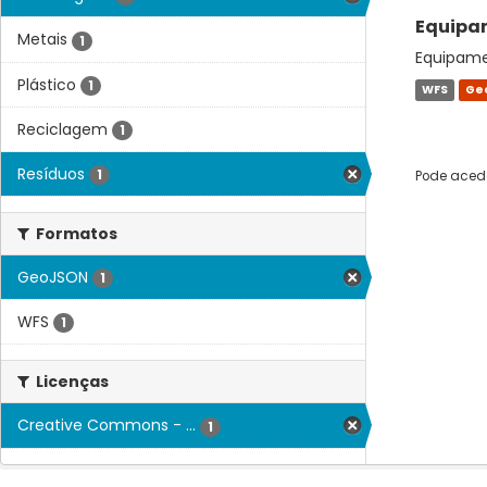
Equipam
Metais
1
Equipamen
Plástico
1
WFS
Ge
Reciclagem
1
Resíduos
1
Pode acede
Formatos
GeoJSON
1
WFS
1
Licenças
Creative Commons - ...
1