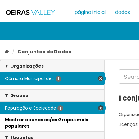
Ir
para
página inicial
dados
o
conteúdo
Conjuntos de Dados
Organizações
Câmara Municipal de...
1
Grupos
1 con
População e Sociedade
1
Organiza
Mostrar apenas os/as Grupos mais
Licenças:
populares
Etiquetas