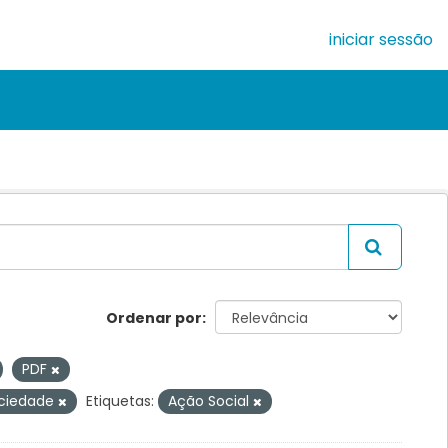
iniciar sessão
Ordenar por
PDF
ociedade
Etiquetas:
Ação Social