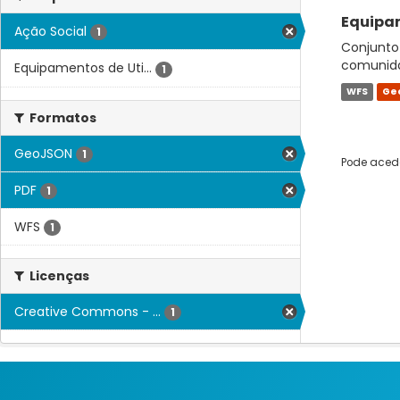
Equipam
Ação Social
1
Conjunto 
comunidad
Equipamentos de Uti...
1
WFS
Ge
Formatos
GeoJSON
1
Pode acede
PDF
1
WFS
1
Licenças
Creative Commons - ...
1