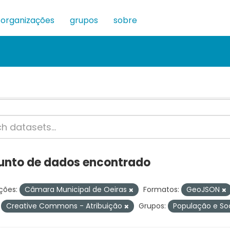
organizações
grupos
sobre
junto de dados encontrado
ções:
Câmara Municipal de Oeiras
Formatos:
GeoJSON
Creative Commons - Atribuição
Grupos:
População e S