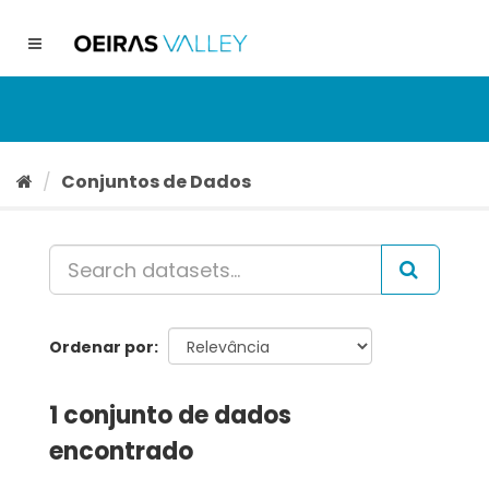
Ir
para
Toggle
o
navigation
conteúdo
Conjuntos de Dados
Ordenar por
1 conjunto de dados
encontrado