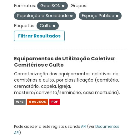
Formatos:
GeoJSON
Grupos:
População e Sociedade
Espaço Público
Etiquetas:
Culto
Filtrar Resultados
Equipamentos de Utilização Coletiva:
Cemitérios e Culto
Caracterização dos equipamentos coletivos de
cemitérios e culto, por classificação (cemitério,
crematório, capela, igreja,
mosteiro/convento/seminário, casa mortuária).
WFS
GeoJSON
PDF
Pode aceder a este registo usando
API
(ver
Documentos
API
).