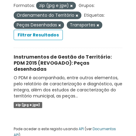
Formatos:
zip (jpg e jgw)
Grupos:
Ordenamento do Território
Etiquetas:
Peças Desenhadas
Transportes
Filtrar Resultados
Instrumentos de Gestão do Território:
PDM 2015 (REVOGADO): Peças
desenhadas
O PDM é acompanhado, entre outros elementos,
pelo relatório de caracterização e diagnóstico, que
integra, além dos estudos de caracterização do
território municipal, as peças...
zip (jpg e jgw)
Pode aceder a este registo usando
API
(ver
Documentos
API
).