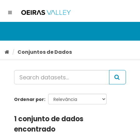
Ir
para
Toggle
o
navigation
conteúdo
Conjuntos de Dados
Ordenar por
1 conjunto de dados
encontrado