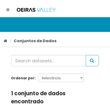
Ir
para
Toggle
o
navigation
conteúdo
Conjuntos de Dados
Ordenar por
1 conjunto de dados
encontrado