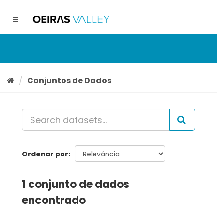
Ir
para
Toggle
o
navigation
conteúdo
Conjuntos de Dados
Ordenar por
1 conjunto de dados
encontrado