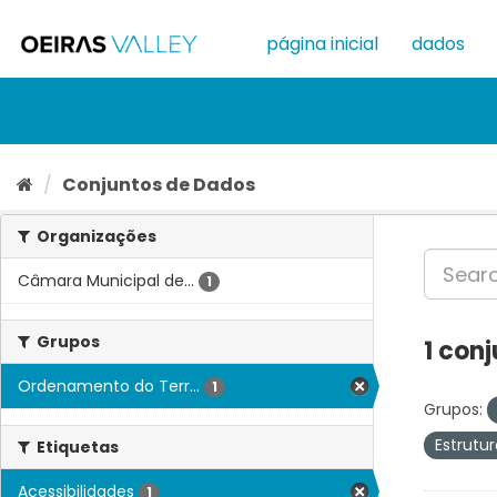
Ir
para
página inicial
dados
o
conteúdo
Conjuntos de Dados
Organizações
Câmara Municipal de...
1
Grupos
1 con
Ordenamento do Terr...
1
Grupos:
Estrutu
Etiquetas
Acessibilidades
1