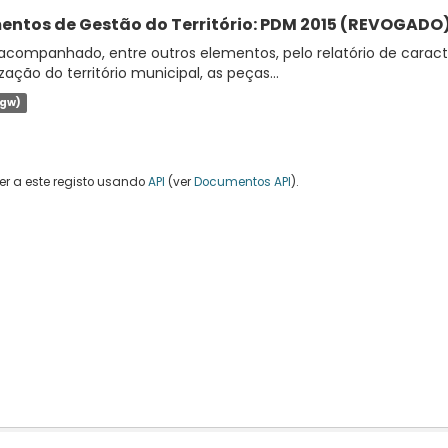
entos de Gestão do Território: PDM 2015 (REVOGADO
companhado, entre outros elementos, pelo relatório de caracte
zação do território municipal, as peças...
jgw)
r a este registo usando
API
(ver
Documentos API
).