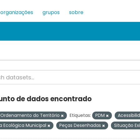
organizações
grupos
sobre
junto de dados encontrado
Ordenamento do Território
Etiquetas:
PDM
Acessibil
ra Ecológica Municipal
Peças Desenhadas
Situação Ex