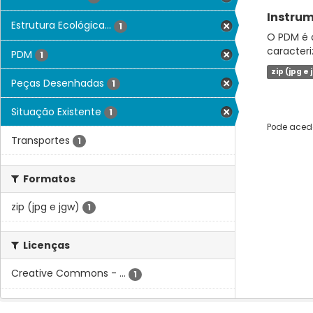
Instrum
Estrutura Ecológica...
1
O PDM é a
caracteri
PDM
1
zip (jpg e 
Peças Desenhadas
1
Situação Existente
1
Pode acede
Transportes
1
Formatos
zip (jpg e jgw)
1
Licenças
Creative Commons - ...
1