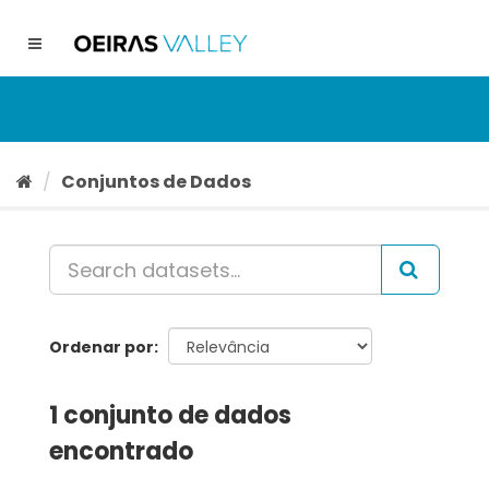
Ir
para
Toggle
o
navigation
conteúdo
Conjuntos de Dados
Ordenar por
1 conjunto de dados
encontrado