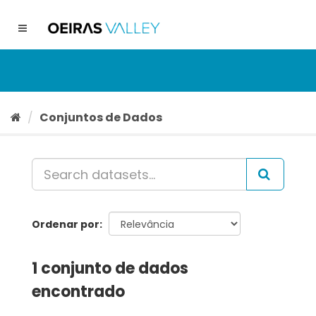
Ir
para
Toggle
o
navigation
conteúdo
Conjuntos de Dados
Ordenar por
1 conjunto de dados
encontrado