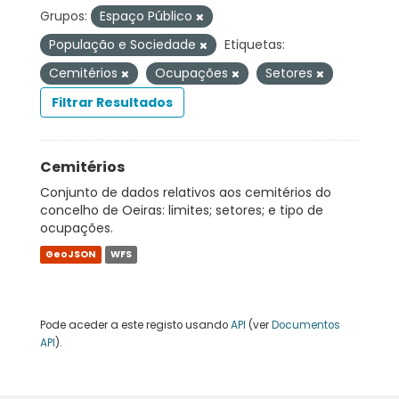
Grupos:
Espaço Público
População e Sociedade
Etiquetas:
Cemitérios
Ocupações
Setores
Filtrar Resultados
Cemitérios
Conjunto de dados relativos aos cemitérios do
concelho de Oeiras: limites; setores; e tipo de
ocupações.
GeoJSON
WFS
Pode aceder a este registo usando
API
(ver
Documentos
API
).