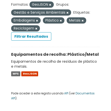
Formatos:
GeoJSON
Grupos:
Gestão e Serviços Ambientais
Etiquetas:
Embalagens
Plástico
Metais
Reciclagem
Filtrar Resultados
Equipamentos de recolha: Plástico/Metal
Equipamentos de recolha de resíduos de plástico
e metais.
WFS
GeoJSON
Pode aceder a este registo usando
API
(ver
Documentos
API
).