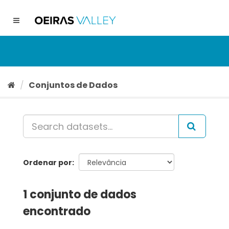
Ir
para
Toggle
o
navigation
conteúdo
Conjuntos de Dados
Ordenar por
1 conjunto de dados
encontrado