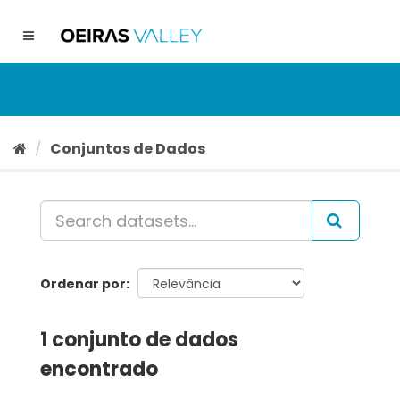
Ir
para
Toggle
o
navigation
conteúdo
Conjuntos de Dados
Ordenar por
1 conjunto de dados
encontrado