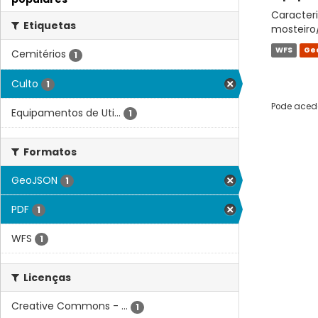
Caracteri
Etiquetas
mosteiro
WFS
Ge
Cemitérios
1
Culto
1
Pode acede
Equipamentos de Uti...
1
Formatos
GeoJSON
1
PDF
1
WFS
1
Licenças
Creative Commons - ...
1