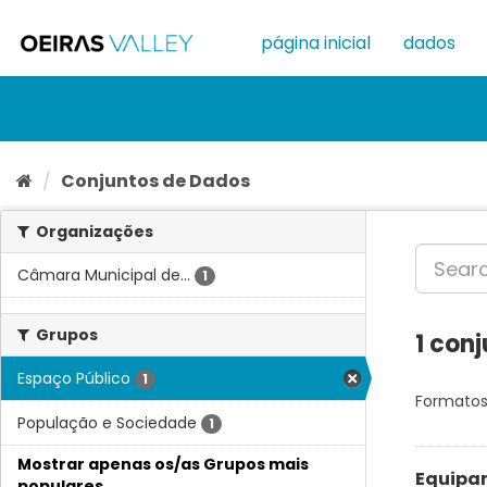
Ir
para
página inicial
dados
o
conteúdo
Conjuntos de Dados
Organizações
Câmara Municipal de...
1
Grupos
1 con
Espaço Público
1
Formatos
População e Sociedade
1
Mostrar apenas os/as Grupos mais
Equipam
populares