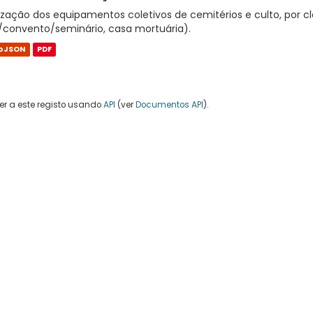
zação dos equipamentos coletivos de cemitérios e culto, por cla
/convento/seminário, casa mortuária).
oJSON
PDF
r a este registo usando
API
(ver
Documentos API
).