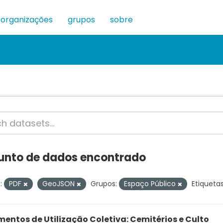
organizações
grupos
sobre
junto de dados encontrado
:
PDF
GeoJSON
Grupos:
Espaço Público
Etiquetas
entos de Utilização Coletiva: Cemitérios e Culto