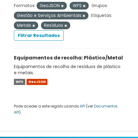
Formatos:
GeoJSON
WFS
Grupos:
Gestão e Serviços Ambientais
Etiquetas:
Metais
Resíduos
Filtrar Resultados
Equipamentos de recolha: Plástico/Metal
Equipamentos de recolha de resíduos de plástico
e metais.
WFS
GeoJSON
Pode aceder a este registo usando
API
(ver
Documentos
API
).