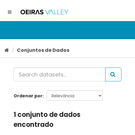
Ir
para
Toggle
o
navigation
conteúdo
Conjuntos de Dados
Ordenar por
1 conjunto de dados
encontrado